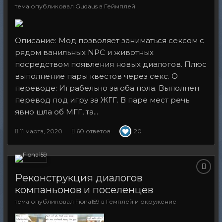
тема опубликовал
Gudaus
в
Геймплей
Описание: Мод позволяет заниматься сексом с
рядом ванильных NPC и животных
посредством появления новых диалогов. Плюс
выполнение пары квестов через секс. О
переводе: Играбельно за оба пола. Выполнен
перевод под игру за ЖГГ. В паре мест речь
явно шла об МГГ, та...
11 марта, 2020
60 ответов
20
Реконструкция диалогов
компаньонов и поселенцев
тема опубликовал
Fiona159
в
Гемплей и окружение