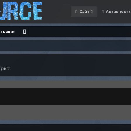
Сайт
Активность
страция
рка'.