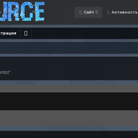
Сайт
Активность
страция
ior'.