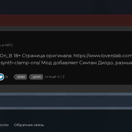
 и NPC
On_B 18+ Страница оригинала: https://www.loverslab.com
s-synth-clamp-ons/ Мод добавляет Синтам Дилдо, разных 
8
(и ещё 4 )
dildo
synth
ости
Обратная связь