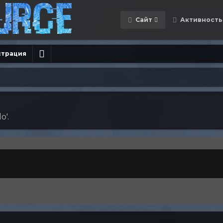
Сайт
Активность
страция
o'.