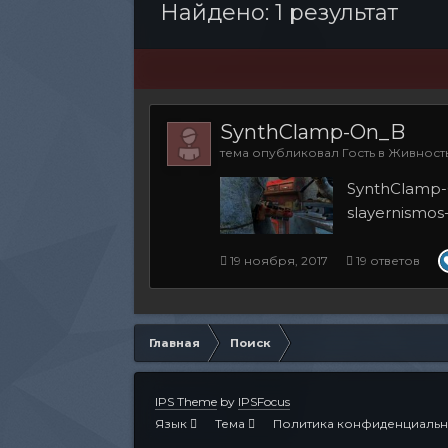
Найдено: 1 результат
SynthClamp-On_B
тема опубликовал Гость в
Живность
SynthClamp-
slayernismo
19 ноября, 2017
19 ответов
Главная
Поиск
IPS Theme
by
IPSFocus
Язык
Тема
Политика конфиденциальн