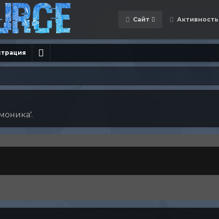
Сайт
Активность
страция
моника'.